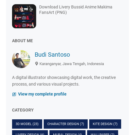
Download Livery Bussid Anime Makima
FansArt (PNG)
ABOUT ME
Budi Santoso
Karanganyar, Jawa Tengah, Indonesia
A digital illustrator showcasing digital work, the creative
process, and various visual projects.
View my complete profile
CATEGORY
3D MODEL
(23)
CHARACTER DESIGN
(7)
KITE DESIGN
(7)
LIVERY DESIGN
(6)
MURAL DESIGN
(4)
WALLPAPER
(2)