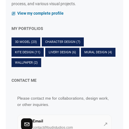
process, and various visual projects.
View my complete profile
MY PORTFOLIOS
3D MODEL
(23)
CHARACTER DESIGN
(7)
KITE DESIGN
(11)
LIVERY DESIGN
(6)
MURAL DESIGN
(4)
WALLPAPER
(2)
CONTACT ME
Please contact me for collaborations, design work,
or other inquiries.
Email
↗
contact@budistudios.com